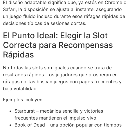
El diseño adaptable significa que, ya estés en Chrome o
Safari, la disposición se ajusta al instante, asegurando
un juego fluido incluso durante esos ráfagas rápidas de
decisiones típicas de sesiones cortas.
El Punto Ideal: Elegir la Slot
Correcta para Recompensas
Rápidas
No todas las slots son iguales cuando se trata de
resultados rápidos. Los jugadores que prosperan en
ráfagas cortas buscan juegos con pagos frecuentes y
baja volatilidad.
Ejemplos incluyen:
Starburst – mecánica sencilla y victorias
frecuentes mantienen el impulso vivo.
Book of Dead – una opción popular con tiempos