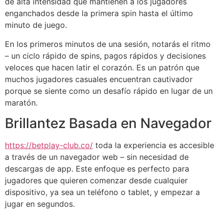
de alta intensidad que mantienen a los jugadores
enganchados desde la primera spin hasta el último
minuto de juego.
En los primeros minutos de una sesión, notarás el ritmo
– un ciclo rápido de spins, pagos rápidos y decisiones
veloces que hacen latir el corazón. Es un patrón que
muchos jugadores casuales encuentran cautivador
porque se siente como un desafío rápido en lugar de un
maratón.
Brillantez Basada en Navegador
https://betplay-club.co/
toda la experiencia es accesible
a través de un navegador web – sin necesidad de
descargas de app. Este enfoque es perfecto para
jugadores que quieren comenzar desde cualquier
dispositivo, ya sea un teléfono o tablet, y empezar a
jugar en segundos.