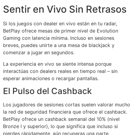
Sentir en Vivo Sin Retrasos
Si los juegos con dealer en vivo están en tu radar,
BetPlay ofrece mesas de primer nivel de Evolution
Gaming con latencia mínima. Incluso en sesiones
breves, puedes unirte a una mesa de blackjack y
comenzar a jugar en segundos.
La experiencia en vivo se siente intensa porque
interactúas con dealers reales en tiempo real – sin
esperar animaciones o recargar pantallas.
El Pulso del Cashback
Los jugadores de sesiones cortas suelen valorar mucho
la red de seguridad financiera que ofrece el cashback.
BetPlay ofrece un cashback semanal del 10% (nivel
Bronze I y superior), lo que significa que incluso si
pierdes rápidamente, aún recuperas una parte.