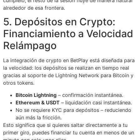
cúmplelo; el resto de la sesión fluye de manera natural
alrededor de esa frontera.
5. Depósitos en Crypto:
Financiamiento a Velocidad
Relámpago
La integración de crypto en BetPlay está diseñada para
la velocidad: los depósitos se realizan en tiempo real
gracias al soporte de Lightning Network para Bitcoin y
otros tokens.
Bitcoin Lightning
– confirmación instantánea.
Ethereum & USDT
– liquidación casi instantánea.
No se requiere KYC para depósitos – reduciendo
aún más la fricción.
Esto significa que si quieres saltar directamente a tu
primer giro, puedes financiar tu cuenta en menos de un
minuto con solo unos clics.