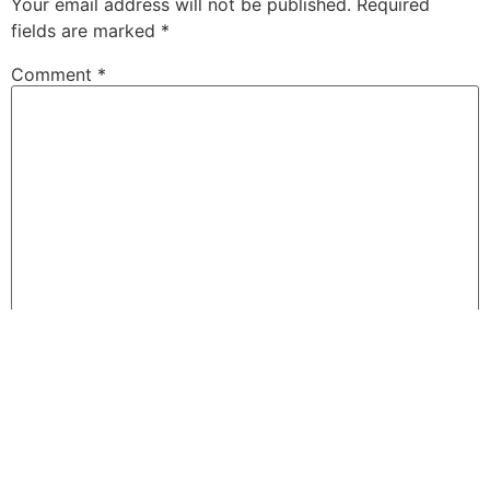
Your email address will not be published.
Required
fields are marked
*
Comment
*
Name
*
Email
*