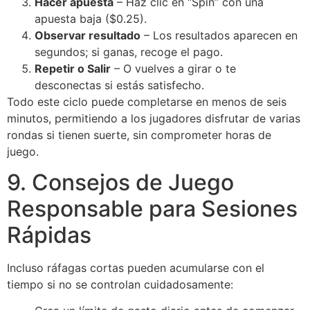
Hacer apuesta
– Haz clic en “Spin” con una
apuesta baja ($0.25).
Observar resultado
– Los resultados aparecen en
segundos; si ganas, recoge el pago.
Repetir o Salir
– O vuelves a girar o te
desconectas si estás satisfecho.
Todo este ciclo puede completarse en menos de seis
minutos, permitiendo a los jugadores disfrutar de varias
rondas si tienen suerte, sin comprometer horas de
juego.
9. Consejos de Juego
Responsable para Sesiones
Rápidas
Incluso ráfagas cortas pueden acumularse con el
tiempo si no se controlan cuidadosamente: