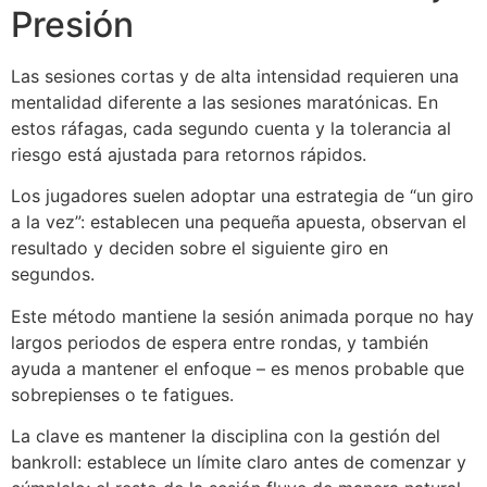
Presión
Las sesiones cortas y de alta intensidad requieren una
mentalidad diferente a las sesiones maratónicas. En
estos ráfagas, cada segundo cuenta y la tolerancia al
riesgo está ajustada para retornos rápidos.
Los jugadores suelen adoptar una estrategia de “un giro
a la vez”: establecen una pequeña apuesta, observan el
resultado y deciden sobre el siguiente giro en
segundos.
Este método mantiene la sesión animada porque no hay
largos periodos de espera entre rondas, y también
ayuda a mantener el enfoque – es menos probable que
sobrepienses o te fatigues.
La clave es mantener la disciplina con la gestión del
bankroll: establece un límite claro antes de comenzar y