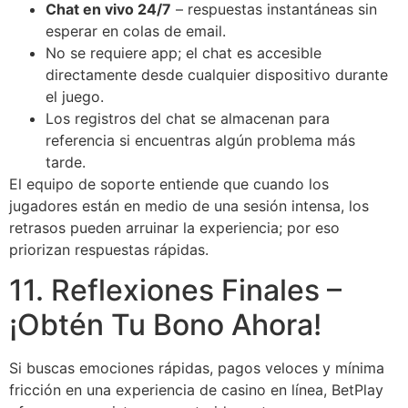
Chat en vivo 24/7
– respuestas instantáneas sin
esperar en colas de email.
No se requiere app; el chat es accesible
directamente desde cualquier dispositivo durante
el juego.
Los registros del chat se almacenan para
referencia si encuentras algún problema más
tarde.
El equipo de soporte entiende que cuando los
jugadores están en medio de una sesión intensa, los
retrasos pueden arruinar la experiencia; por eso
priorizan respuestas rápidas.
11. Reflexiones Finales –
¡Obtén Tu Bono Ahora!
Si buscas emociones rápidas, pagos veloces y mínima
fricción en una experiencia de casino en línea, BetPlay