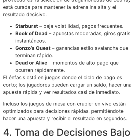
está curada para mantener la adrenalina alta y el
resultado decisivo.
Starburst
– baja volatilidad, pagos frecuentes.
Book of Dead
– apuestas moderadas, giros gratis
instantáneos.
Gonzo’s Quest
– ganancias estilo avalancha que
terminan rápido.
Dead or Alive
– momentos de alto pago que
ocurren rápidamente.
El énfasis está en juegos donde el ciclo de pago es
corto; los jugadores pueden cargar un saldo, hacer una
apuesta rápida y ver resultados casi de inmediato.
Incluso los juegos de mesa con crupier en vivo están
optimizados para decisiones rápidas, permitiéndote
hacer una apuesta y recibir el resultado en segundos.
4. Toma de Decisiones Bajo