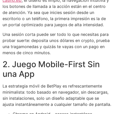
casino.es/
, el diseño es limpio, la navegación intuitiva y
los botones de llamada a la acción están en el centro
de atención. Ya sea que inicies sesión desde un
escritorio o un teléfono, la primera impresión es la de
un portal optimizado para juegos de alta intensidad.
Una sesión corta puede ser todo lo que necesitas para
probar suerte: deposita unos dólares en crypto, prueba
una tragamonedas y quizás te vayas con un pago en
menos de cinco minutos.
2. Juego Mobile-First Sin
una App
La estrategia móvil de BetPlay es refrescantemente
minimalista: todo basado en navegador, sin descargas,
sin instalaciones, solo un diseño adaptable que se
ajusta instantáneamente a cualquier tamaño de pantalla.
Chrome en Android – acceso instantáneo.