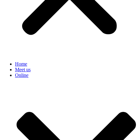
Home
Meet us
Online