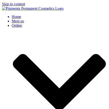
Skip to content
Home
Meet us
Online