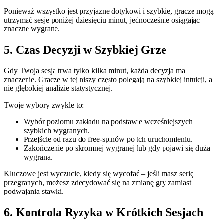
Ponieważ wszystko jest przyjazne dotykowi i szybkie, gracze mogą
utrzymać sesje poniżej dziesięciu minut, jednocześnie osiągając
znaczne wygrane.
5. Czas Decyzji w Szybkiej Grze
Gdy Twoja sesja trwa tylko kilka minut, każda decyzja ma
znaczenie. Gracze w tej niszy często polegają na szybkiej intuicji, a
nie głębokiej analizie statystycznej.
Twoje wybory zwykle to:
Wybór poziomu zakładu na podstawie wcześniejszych
szybkich wygranych.
Przejście od razu do free‑spinów po ich uruchomieniu.
Zakończenie po skromnej wygranej lub gdy pojawi się duża
wygrana.
Kluczowe jest wyczucie, kiedy się wycofać – jeśli masz serię
przegranych, możesz zdecydować się na zmianę gry zamiast
podwajania stawki.
6. Kontrola Ryzyka w Krótkich Sesjach