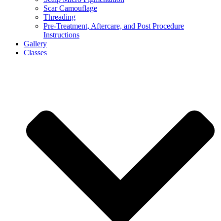
Scar Camouflage
Threading
Pre-Treatment, Aftercare, and Post Procedure
Instructions
Gallery
Classes