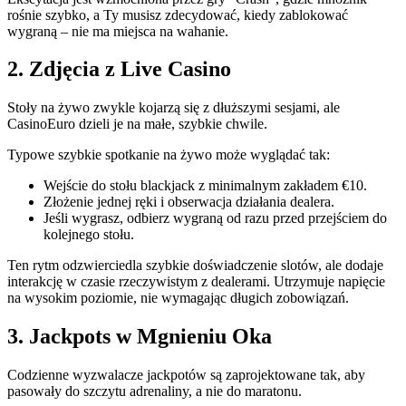
rośnie szybko, a Ty musisz zdecydować, kiedy zablokować
wygraną – nie ma miejsca na wahanie.
2. Zdjęcia z Live Casino
Stoły na żywo zwykle kojarzą się z dłuższymi sesjami, ale
CasinoEuro dzieli je na małe, szybkie chwile.
Typowe szybkie spotkanie na żywo może wyglądać tak:
Wejście do stołu blackjack z minimalnym zakładem €10.
Złożenie jednej ręki i obserwacja działania dealera.
Jeśli wygrasz, odbierz wygraną od razu przed przejściem do
kolejnego stołu.
Ten rytm odzwierciedla szybkie doświadczenie slotów, ale dodaje
interakcję w czasie rzeczywistym z dealerami. Utrzymuje napięcie
na wysokim poziomie, nie wymagając długich zobowiązań.
3. Jackpots w Mgnieniu Oka
Codzienne wyzwalacze jackpotów są zaprojektowane tak, aby
pasowały do szczytu adrenaliny, a nie do maratonu.