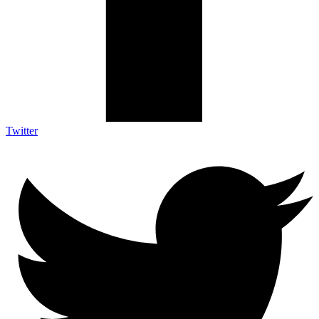
Twitter