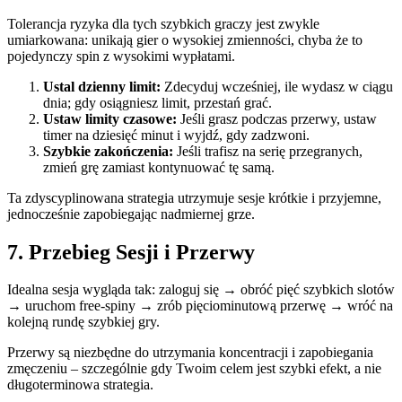
Tolerancja ryzyka dla tych szybkich graczy jest zwykle
umiarkowana: unikają gier o wysokiej zmienności, chyba że to
pojedynczy spin z wysokimi wypłatami.
Ustal dzienny limit:
Zdecyduj wcześniej, ile wydasz w ciągu
dnia; gdy osiągniesz limit, przestań grać.
Ustaw limity czasowe:
Jeśli grasz podczas przerwy, ustaw
timer na dziesięć minut i wyjdź, gdy zadzwoni.
Szybkie zakończenia:
Jeśli trafisz na serię przegranych,
zmień grę zamiast kontynuować tę samą.
Ta zdyscyplinowana strategia utrzymuje sesje krótkie i przyjemne,
jednocześnie zapobiegając nadmiernej grze.
7. Przebieg Sesji i Przerwy
Idealna sesja wygląda tak: zaloguj się → obróć pięć szybkich slotów
→ uruchom free‑spiny → zrób pięciominutową przerwę → wróć na
kolejną rundę szybkiej gry.
Przerwy są niezbędne do utrzymania koncentracji i zapobiegania
zmęczeniu – szczególnie gdy Twoim celem jest szybki efekt, a nie
długoterminowa strategia.