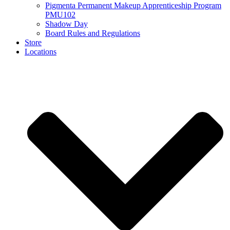
Pigmenta Permanent Makeup Apprenticeship Program
PMU102
Shadow Day
Board Rules and Regulations
Store
Locations