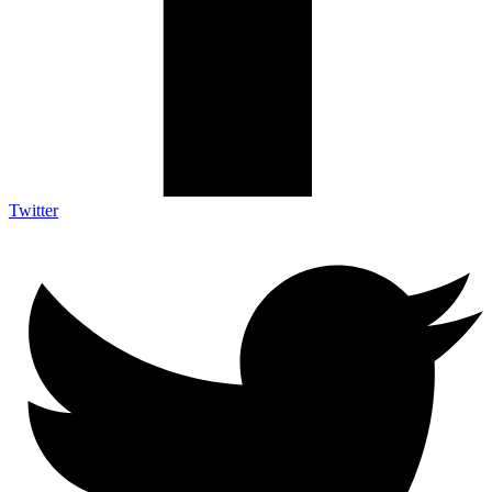
Twitter