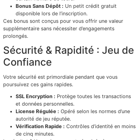
Bonus Sans Dépôt :
Un petit crédit gratuit
disponible lors de l’inscription.
Ces bonus sont conçus pour vous offrir une valeur
supplémentaire sans nécessiter d’engagements
prolongés.
Sécurité & Rapidité : Jeu de
Confiance
Votre sécurité est primordiale pendant que vous
poursuivez ces gains rapides.
SSL Encryption :
Protège toutes les transactions
et données personnelles.
License Régulée :
Opéré selon les normes d’une
autorité de jeu réputée.
Vérification Rapide :
Contrôles d’identité en moins
de cinq minutes.