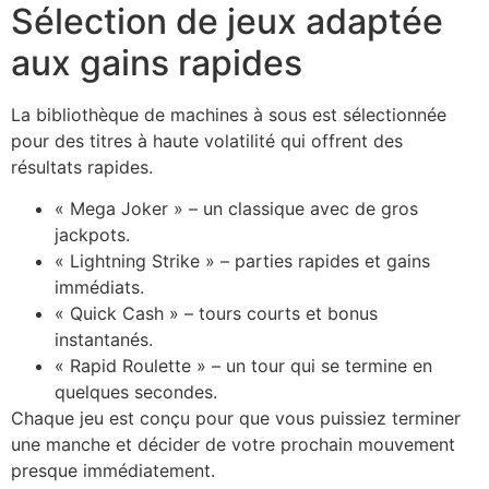
Sélection de jeux adaptée
aux gains rapides
La bibliothèque de machines à sous est sélectionnée
pour des titres à haute volatilité qui offrent des
résultats rapides.
« Mega Joker » – un classique avec de gros
jackpots.
« Lightning Strike » – parties rapides et gains
immédiats.
« Quick Cash » – tours courts et bonus
instantanés.
« Rapid Roulette » – un tour qui se termine en
quelques secondes.
Chaque jeu est conçu pour que vous puissiez terminer
une manche et décider de votre prochain mouvement
presque immédiatement.