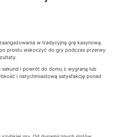
 zaangażowania w tradycyjną grę kasynową.
y po prostu wskoczyć do gry podczas przerwy
zultaty.
lka sekund i powrót do domu z wygraną lub
zybkość i natychmiastową satysfakcję ponad
 szybkiej gry. Od dynamicznych slotów