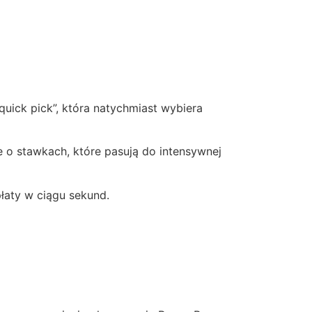
quick pick”, która natychmiast wybiera
e o stawkach, które pasują do intensywnej
płaty w ciągu sekund.