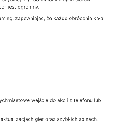
ór jest ogromny.
aming, zapewniając, że każde obrócenie koła
chmiastowe wejście do akcji z telefonu lub
ktualizacjach gier oraz szybkich spinach.
.