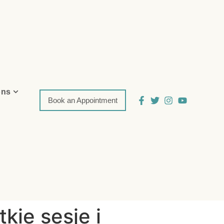
ons
Book an Appointment
kie sesje i