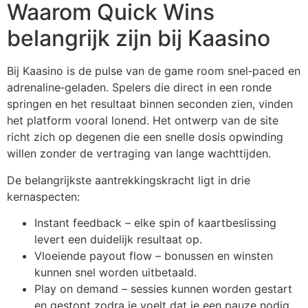
Waarom Quick Wins
belangrijk zijn bij Kaasino
Bij Kaasino is de pulse van de game room snel‑paced en
adrenaline‑geladen. Spelers die direct in een ronde
springen en het resultaat binnen seconden zien, vinden
het platform vooral lonend. Het ontwerp van de site
richt zich op degenen die een snelle dosis opwinding
willen zonder de vertraging van lange wachttijden.
De belangrijkste aantrekkingskracht ligt in drie
kernaspecten:
Instant feedback – elke spin of kaartbeslissing
levert een duidelijk resultaat op.
Vloeiende payout flow – bonussen en winsten
kunnen snel worden uitbetaald.
Play on demand – sessies kunnen worden gestart
en gestopt zodra je voelt dat je een pauze nodig