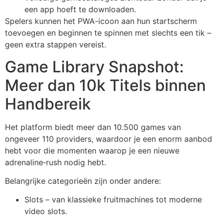
een app hoeft te downloaden.
Spelers kunnen het PWA-icoon aan hun startscherm
toevoegen en beginnen te spinnen met slechts een tik –
geen extra stappen vereist.
Game Library Snapshot:
Meer dan 10k Titels binnen
Handbereik
Het platform biedt meer dan 10.500 games van
ongeveer 110 providers, waardoor je een enorm aanbod
hebt voor die momenten waarop je een nieuwe
adrenaline‑rush nodig hebt.
Belangrijke categorieën zijn onder andere:
Slots – van klassieke fruitmachines tot moderne
video slots.