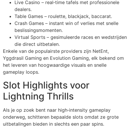
Live Casino – real‑time tafels met professionele
dealers.
Table Games – roulette, blackjack, baccarat.
Crash Games – instant win of verlies met snelle
beslissingsmomenten.
Virtual Sports – gesimuleerde races en wedstrijden
die direct uitbetalen.
Enkele van de populairste providers zijn NetEnt,
Yggdrasil Gaming en Evolution Gaming, elk bekend om
het leveren van hoogwaardige visuals en snelle
gameplay loops.
Slot Highlights voor
Lightning Thrills
Als je op zoek bent naar high‑intensity gameplay
onderweg, schitteren bepaalde slots omdat ze grote
uitbetalingen bieden in slechts een paar spins.