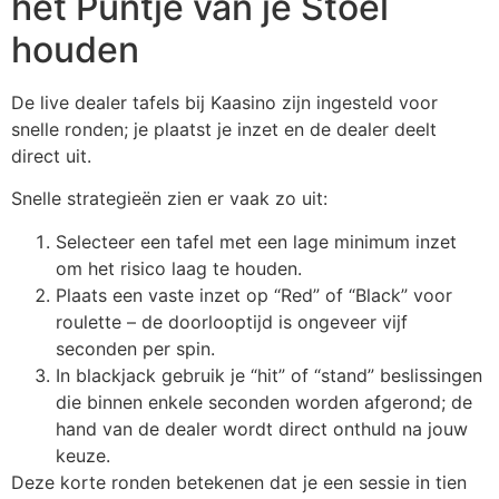
het Puntje van je Stoel
houden
De live dealer tafels bij Kaasino zijn ingesteld voor
snelle ronden; je plaatst je inzet en de dealer deelt
direct uit.
Snelle strategieën zien er vaak zo uit:
Selecteer een tafel met een lage minimum inzet
om het risico laag te houden.
Plaats een vaste inzet op “Red” of “Black” voor
roulette – de doorlooptijd is ongeveer vijf
seconden per spin.
In blackjack gebruik je “hit” of “stand” beslissingen
die binnen enkele seconden worden afgerond; de
hand van de dealer wordt direct onthuld na jouw
keuze.
Deze korte ronden betekenen dat je een sessie in tien