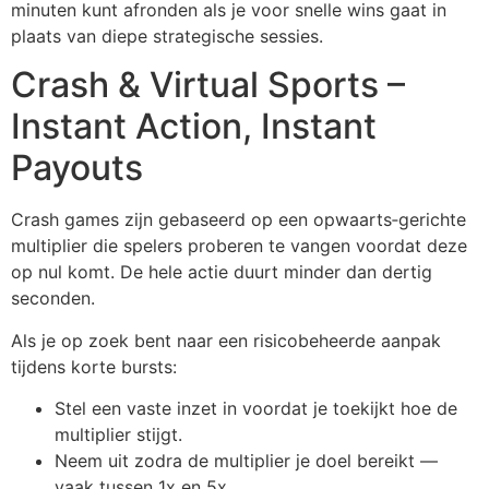
minuten kunt afronden als je voor snelle wins gaat in
plaats van diepe strategische sessies.
Crash & Virtual Sports –
Instant Action, Instant
Payouts
Crash games zijn gebaseerd op een opwaarts‑gerichte
multiplier die spelers proberen te vangen voordat deze
op nul komt. De hele actie duurt minder dan dertig
seconden.
Als je op zoek bent naar een risicobeheerde aanpak
tijdens korte bursts:
Stel een vaste inzet in voordat je toekijkt hoe de
multiplier stijgt.
Neem uit zodra de multiplier je doel bereikt —
vaak tussen 1x en 5x.