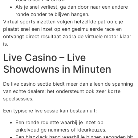
Als je snel verliest, ga dan door naar een andere
ronde zonder te blijven hangen.
Virtual sports inzetten volgen hetzelfde patroon; je
plaatst snel een inzet op een gesimuleerde race en
ontvangt direct resultaat zodra de virtuele motor klaar
is.
Live Casino – Live
Showdowns in Minuten
De live casino sectie biedt meer dan alleen de spanning
van echte dealers; het ondersteunt ook zeer korte
speelsessies.
Een typische live sessie kan bestaan uit:
Een ronde roulette waarbij je inzet op
enkelvoudige nummers of kleurkeuzes.
Een blackjack hand waarbij je binnen seconden hit