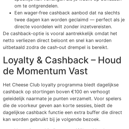
om te ontgrendelen.
Een wager‑free cashback aanbod dat na slechts
twee dagen kan worden geclaimd — perfect als je
directe voordelen wilt zonder inzetvereisten.
De cashback-optie is vooral aantrekkelijk omdat het
netto verliezen direct beloont en snel kan worden
uitbetaald zodra de cash‑out drempel is bereikt.
Loyalty & Cashback – Houd
de Momentum Vast
Het Cheese Club loyalty programma biedt dagelijkse
cashback op stortingen boven €100 en verhoogt
geleidelijk naarmate je punten verzamelt. Voor spelers
die de voorkeur geven aan korte sessies, biedt de
dagelijkse cashback functie een extra buffer die direct
kan worden gebruikt bij je volgende bezoek.