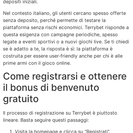
depositi iniziali.
Nel contesto italiano, gli utenti cercano spesso offerte
senza deposito, perché permette di testare la
piattaforma senza rischi economici. Terrybet risponde a
questa esigenza con campagne periodiche, spesso
legate a eventi sportivi o a nuovi giochi live. Se ti chiedi
se è adatto a te, la risposta è sì: la piattaforma è
costruita per essere user‑friendly anche per chi è alle
prime armi con il gioco online.
Come registrarsi e ottenere
il bonus di benvenuto
gratuito
Il processo di registrazione su Terrybet è piuttosto
lineare. Basta seguire questi passaggi:
Visita la homepage e clicca su “Registrati”.