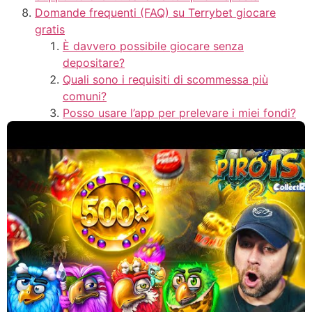
Domande frequenti (FAQ) su Terrybet giocare
gratis
È davvero possibile giocare senza
depositare?
Quali sono i requisiti di scommessa più
comuni?
Posso usare l’app per prelevare i miei fondi?