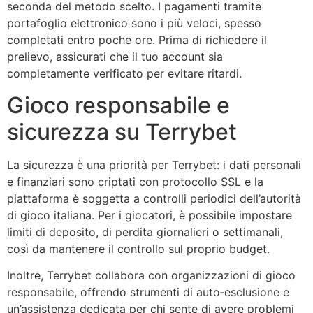
seconda del metodo scelto. I pagamenti tramite
portafoglio elettronico sono i più veloci, spesso
completati entro poche ore. Prima di richiedere il
prelievo, assicurati che il tuo account sia
completamente verificato per evitare ritardi.
Gioco responsabile e
sicurezza su Terrybet
La sicurezza è una priorità per Terrybet: i dati personali
e finanziari sono criptati con protocollo SSL e la
piattaforma è soggetta a controlli periodici dell’autorità
di gioco italiana. Per i giocatori, è possibile impostare
limiti di deposito, di perdita giornalieri o settimanali,
così da mantenere il controllo sul proprio budget.
Inoltre, Terrybet collabora con organizzazioni di gioco
responsabile, offrendo strumenti di auto‑esclusione e
un’assistenza dedicata per chi sente di avere problemi