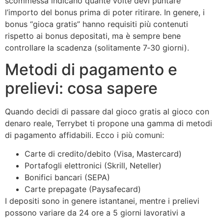
scommessa indicano quante volte devi puntare
l’importo del bonus prima di poter ritirare. In genere, i
bonus “gioca gratis” hanno requisiti più contenuti
rispetto ai bonus depositati, ma è sempre bene
controllare la scadenza (solitamente 7‑30 giorni).
Metodi di pagamento e
prelievi: cosa sapere
Quando decidi di passare dal gioco gratis al gioco con
denaro reale, Terrybet ti propone una gamma di metodi
di pagamento affidabili. Ecco i più comuni:
Carte di credito/debito (Visa, Mastercard)
Portafogli elettronici (Skrill, Neteller)
Bonifici bancari (SEPA)
Carte prepagate (Paysafecard)
I depositi sono in genere istantanei, mentre i prelievi
possono variare da 24 ore a 5 giorni lavorativi a